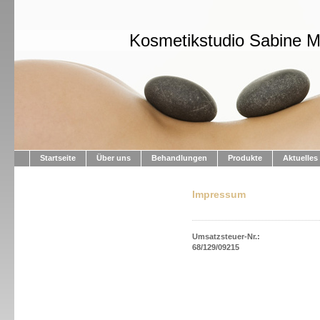
Kosmetikstudio Sabine 
Startseite
Über uns
Behandlungen
Produkte
Aktuelles
Impressum
Umsatzsteuer-Nr.:
68/129/09215